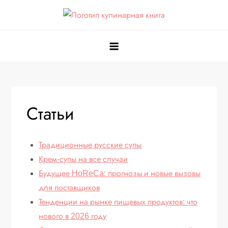
Перейти
к
Кулинарная книга
Вкусные кулинарные рецепты
содержимому
Статьи
Традиционные русские супы
Крем-супы на все случаи
Будущее HoReCa: прогнозы и новые вызовы
для поставщиков
Тенденции на рынке пищевых продуктов: что
нового в 2026 году