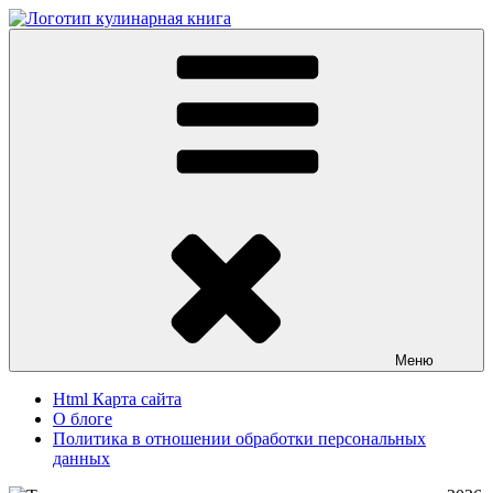
Перейти
к
Кулинарная книга
Вкусные кулинарные рецепты
содержимому
Меню
Html Карта сайта
О блоге
Политика в отношении обработки персональных
данных