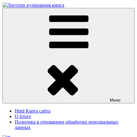
Перейти
к
Кулинарная книга
Вкусные кулинарные рецепты
содержимому
Меню
Html Карта сайта
О блоге
Политика в отношении обработки персональных
данных