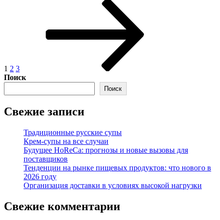
Пагинация
Страница
Страница
Страница
Следующая
страница
записей
1
2
3
Поиск
Поиск
Свежие записи
Традиционные русские супы
Крем-супы на все случаи
Будущее HoReCa: прогнозы и новые вызовы для
поставщиков
Тенденции на рынке пищевых продуктов: что нового в
2026 году
Организация доставки в условиях высокой нагрузки
Свежие комментарии