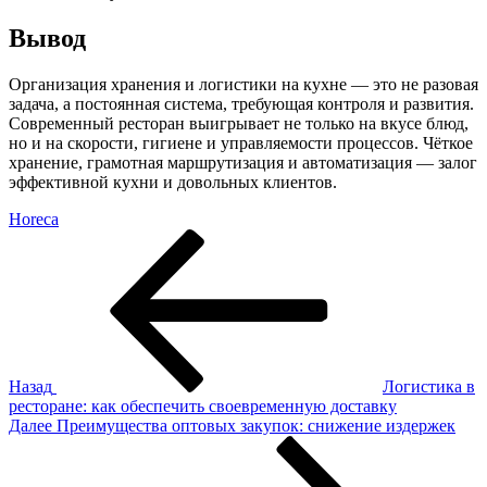
Вывод
Организация хранения и логистики на кухне — это не разовая
задача, а постоянная система, требующая контроля и развития.
Современный ресторан выигрывает не только на вкусе блюд,
но и на скорости, гигиене и управляемости процессов. Чёткое
хранение, грамотная маршрутизация и автоматизация — залог
эффективной кухни и довольных клиентов.
Horeca
Навигация
Предыдущая
запись
по
записям
Назад
Логистика в
ресторане: как обеспечить своевременную доставку
Следующая
Далее
Преимущества оптовых закупок: снижение издержек
запись