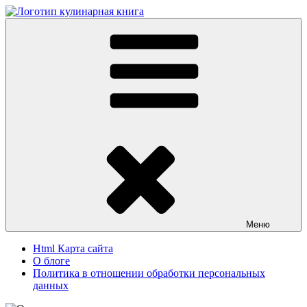
Перейти
к
Кулинарная книга
Вкусные кулинарные рецепты
содержимому
Меню
Html Карта сайта
О блоге
Политика в отношении обработки персональных
данных