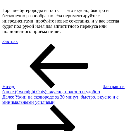
Горячие бутерброды и тосты — это вкусно, быстро и
бесконечно разнообразно. Экспериментируйте с
ингредиентами, пробуйте новые сочетания, и у вас всегда
будет под рукой идея для аппетитного перекуса или
полноценного приёма пищи.
Завтрак
Навигация
Предыдущая
запись
по
записям
Назад
Завтраки в
банке (Overnight Oats): вкусно, полезно и удобно
Следующая
Далее
Ужин на сковороде за 30 минут: быстро, вкусно и с
запись
минимальными усилиями