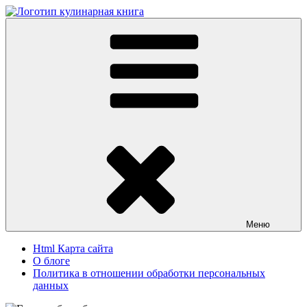
Перейти
к
Кулинарная книга
Вкусные кулинарные рецепты
содержимому
Меню
Html Карта сайта
О блоге
Политика в отношении обработки персональных
данных